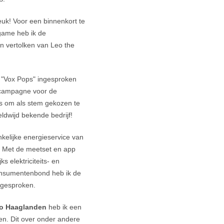
leuk! Voor een binnenkort te
 game heb ik de
 vertolken van Leo the
 "Vox Pops" ingesproken
 campagne voor de
s om als stem gekozen te
reldwijd bekende bedrijf!
kelijke energieservice van
. Met de meetset en app
jks elektriciteits- en
onsumentenbond heb ik de
ngesproken.
io Haaglanden
heb ik een
en. Dit over onder andere