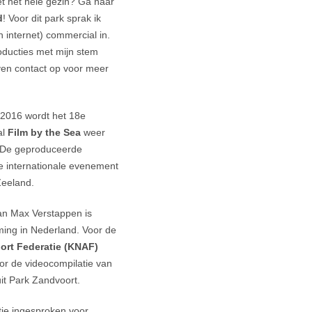
et het hele gezin? Ga naar
d
! Voor dit park sprak ik
 internet) commercial in.
ducties met mijn stem
en contact op voor meer
 2016 wordt het 18e
al
Film by the Sea
weer
. De geproduceerde
te internationale evenement
Zeeland.
an Max Verstappen is
ing in Nederland. Voor de
ort Federatie (KNAF)
or de videocompilatie van
it Park Zandvoort.
ie ingesproken voor