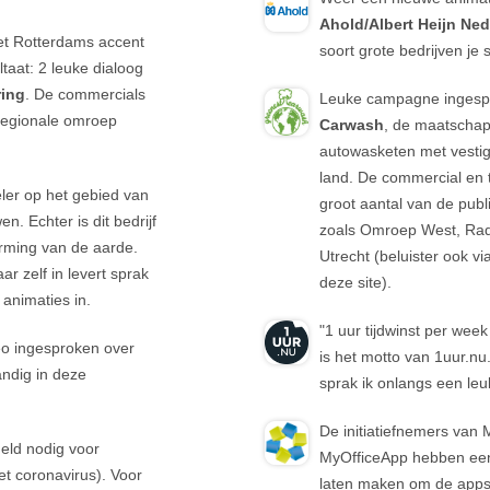
Ahold/Albert Heijn Ne
et Rotterdams accent
soort grote bedrijven je 
taat: 2 leuke dialoog
ring
. De commercials
Leuke campagne ingesp
e regionale omroep
Carwash
, de maatschap
autowasketen met vestig
land. De commercial en t
ler op het gebied van
groot aantal van de pub
. Echter is dit bedrijf
zoals Omroep West, Rad
rming van de aarde.
Utrecht (beluister ook v
ar zelf in levert sprak
deze site).
 animaties in.
"1 uur tijdwinst per week
eo ingesproken over
is het motto van 1uur.nu.
andig in deze
sprak ik onlangs een leu
De initiatiefnemers van
geld nodig voor
MyOfficeApp hebben een
t coronavirus). Voor
laten maken om de apps