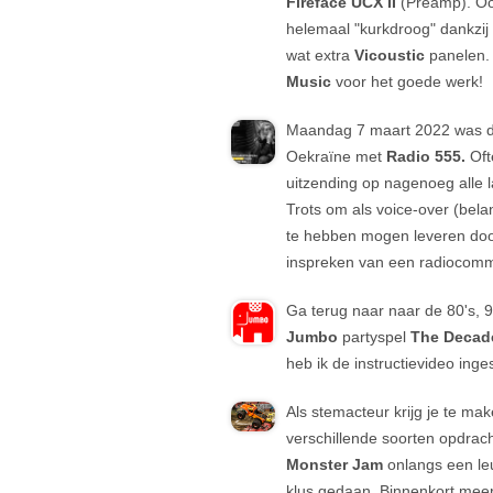
Fireface UCX II
(Preamp). Ook
helemaal "kurkdroog" dankzij
wat extra
Vicoustic
panelen.
Music
voor het goede werk!
Maandag 7 maart 2022 was d
Oekraïne met
Radio 555.
Oft
uitzending op nagenoeg alle l
Trots om als voice-over (bela
te hebben mogen leveren doo
inspreken van een radiocomm
Ga terug naar naar de 80's, 
Jumbo
partyspel
The Decad
heb ik de instructievideo ing
Als stemacteur krijg je te ma
verschillende soorten opdrach
Monster Jam
onlangs een le
klus gedaan. Binnenkort meer