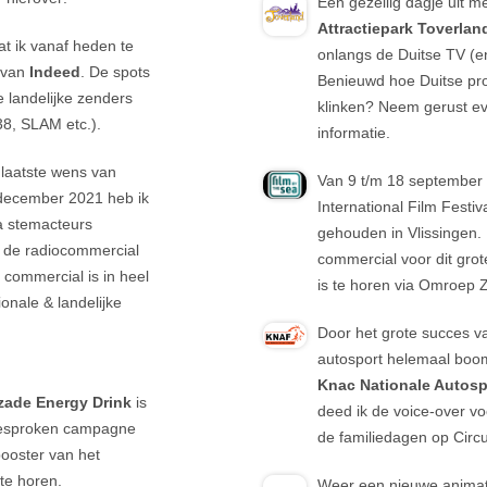
Een gezellig dagje uit m
Attractiepark
Toverlan
t ik vanaf heden te
onlangs de Duitse TV (en
 van
Indeed
. De spots
Benieuwd hoe Duitse pro
e landelijke zenders
klinken? Neem gerust ev
38, SLAM etc.).
informatie.
 laatste wens van
Van 9 t/m 18 september
n december 2021 heb ik
International Film Festiv
a stemacteurs
gehouden in Vlissingen
 de radiocommercial
commercial voor dit gro
 commercial is in heel
is te horen via Omroep 
onale & landelijke
Door het grote succes v
autosport helemaal boom
Knac Nationale Autosp
ade Energy Drink
is
deed ik de voice-over vo
ingesproken campagne
de familiedagen op Circu
ooster van het
 te horen.
Weer een nieuwe animat