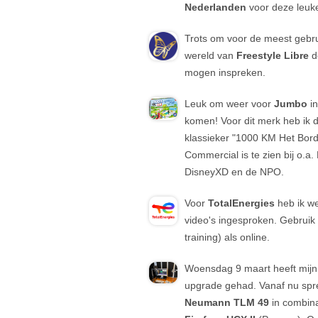
Nederlanden
voor deze leuke
Trots om voor de meest gebru
wereld van
Freestyle Libre
d
mogen inspreken.
Leuk om weer voor
Jumbo
in
komen! Voor dit merk heb ik
klassieker "1000 KM Het Bord
Commercial is te zien bij o.a.
DisneyXD en de NPO.
Voor
TotalEnergies
heb ik w
video's ingesproken. Gebruik 
training) als online.
Woensdag 9 maart heeft mijn
upgrade gehad. Vanaf nu spre
Neumann TLM 49
in combin