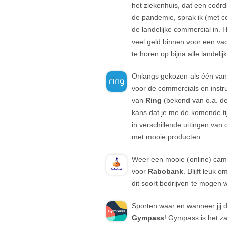
het ziekenhuis, dat een coörd
de pandemie, sprak ik (met c
de landelijke commercial in. H
veel geld binnen voor een va
te horen op bijna alle landeli
Onlangs gekozen als één va
voor de commercials en instru
van
Ring
(bekend van o.a. de
kans dat je me de komende ti
in verschillende uitingen van d
met mooie producten.
Weer een mooie (online) ca
voor
Rabobank
. Blijft leuk 
dit soort bedrijven te mogen 
Sporten waar en wanneer jij d
Gympas
s
! Gympass is het za