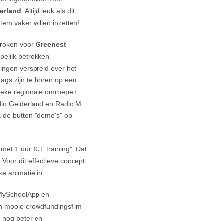
derland
. Altijd leuk als dit
stem vaker willen inzetten!
roken voor
Greenest
pelijk betrokken
ingen verspreid over het
ags zijn te horen op een
lieke regionale omroepen,
io Gelderland en Radio M
ia de button "demo's" op
 met 1 uur ICT training". Dat
 Voor dit effectieve concept
ke animatie in.
 MySchoolApp en
 mooie crowdfundingsfilm
 nog beter en