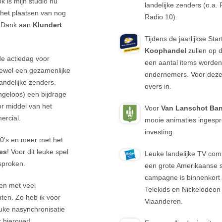
 is mijn studio nu
landelijke zenders (o.a.
 het plaatsen van nog
Radio 10).
 Dank aan
Klundert
Tijdens de jaarlijkse St
Koophandel
zullen op d
e actiedag voor
een aantal items worden
ewel een gezamenlijke
ondernemers. Voor deze 
andelijke zenders.
overs in.
ngeloos) een bijdrage
r middel van het
Voor
Van Lanschot Ba
ercial.
mooie animaties ingespr
investing.
90's en meer met het
es
! Voor dit leuke spel
Leuke landelijke TV com
esproken.
een grote Amerikaanse s
campagne is binnenkort t
ken met veel
Telekids en Nickelodeon
ten. Zo heb ik voor
Vlaanderen.
uke nasynchronisatie
 hierover!