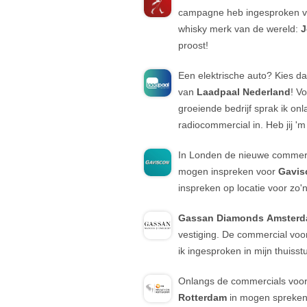
campagne heb ingesproken v
whisky merk van de wereld:
J
proost!
Een elektrische auto? Kies d
van
Laadpaal Nederland
! V
groeiende bedrijf sprak ik onl
radiocommercial in. Heb jij '
In Londen de nieuwe commerc
mogen inspreken voor
Gavis
inspreken op locatie voor zo
Gassan Diamonds
Amster
vestiging. De commercial voo
ik ingesproken in mijn thuisst
Onlangs de commercials voo
Rotterdam
in mogen spreke