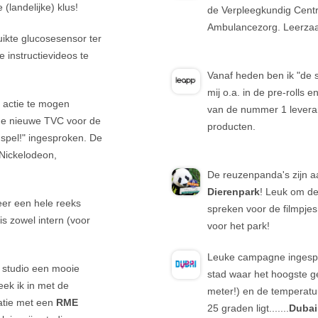
 (landelijke) klus!
de Verpleegkundig Centr
Ambulancezorg. Leerzaa
ikte glucosesensor ter
e instructievideos te
Vanaf heden ben ik "de
mij o.a. in de pre-rolls 
 actie te mogen
van de nummer 1 leveran
 de nieuwe TVC voor de
producten.
spel!" ingesproken. De
 Nickelodeon,
De reuzenpanda's zijn 
Dierenpark
! Leuk om de
eer een hele reeks
spreken voor de filmpje
is zowel intern (voor
voor het park!
Leuke campagne ingespr
 studio een mooie
stad waar het hoogste g
ek ik in met de
meter!) en de temperatuu
atie met een
RME
25 graden ligt.......
Dubai