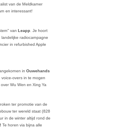
alist van de Meldkamer
m en interessant!
 stem" van
Leapp
. Je hoort
en landelijke radiocampagne
cier in refurbished Apple
aangekomen in
Ouwehands
 voice-overs in te mogen
s over Wu Wen en Xing Ya
oken ter promotie van de
ebouw ter wereld staat (828
r in de winter altijd rond de
!
Te horen via bijna alle