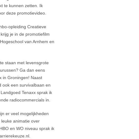
kt te kunnen zetten. Ik
oor deze promotievideo.
bo-opleiding Creatieve
rijg je in de promotiefilm
e Hogeschool van Arnhem en
 te staan met levensgrote
saurussen? Ga dan eens
x in Groningen! Naast
ed ook een survivalbaan en
r Landgoed Tenaxx sprak ik
ende radiocommercials in.
zijn er veel mogelijkheden
 leuke animatie over
HBO en WO niveau sprak ik
arrierekeuze.nl.