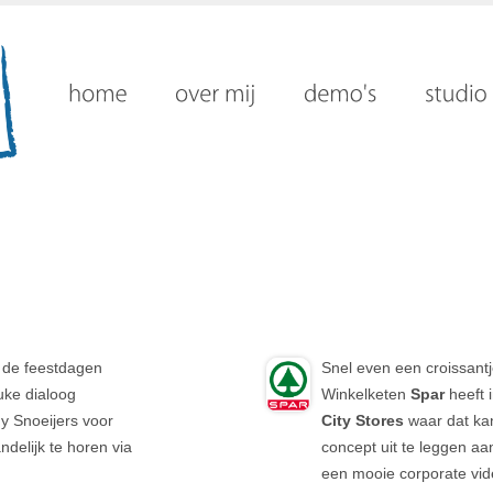
n de feestdagen
Snel even een croissantj
uke dialoog
Winkelketen
Spar
heeft 
y Snoeijers voor
City Stores
waar dat kan
andelijk te horen via
concept uit te leggen aan
een mooie corporate vid