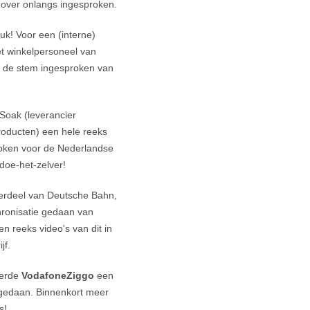
-over onlangs ingesproken.
euk! Voor een (interne)
het winkelpersoneel van
s de stem ingesproken van
.
 Soak (leverancier
roducten) een hele reeks
proken voor de Nederlandse
doe-het-zelver!
erdeel van Deutsche Bahn,
ronisatie gedaan van
 reeks video's van dit in
ijf.
eerde
VodafoneZiggo
een
 gedaan. Binnenkort meer
s!