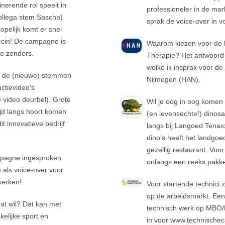
inerende rol speelt in
professioneler in de mar
ollega stem Sascha)
sprak de voice-over in v
opelijk komt er snel
ccin! De campagne is
Waarom kiezen voor de h
jke zenders.
Therapie? Het antwoord k
welke ik insprak voor d
n de (nieuwe) stemmen
Nijmegen (HAN).
ctievideo's
 video deurbel). Grote
Wil je oog in oog komen
jd langs hoort komen
(en levensechte!) dino
it innovatieve bedrijf
langs bij Langoed Tenax
dino's heeft het landgo
gezellig restaurant. Voo
mpagne ingesproken
onlangs een reeks pakk
om als voice-over voor
werken!
Voor startende technici 
op de arbeidsmarkt. Een
at wil? Dat kan met
technisch werk op MBO/
kelijke sport en
in voor www.technischec