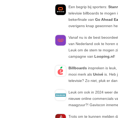
Een begrip bij sporters:
Stan
televisie billboards te mogen
bekerfinale van
Go Ahead Ea
overigens knap gewonnen h
Vanaf nu is de best beoordee
van Nederland ook te horen op
Leuk om de stem te mogen zijn
campagne van
Looping.nl
!
Billboards
inspreken is leuk,
mooi merk als
Univé
is. Heb j
televisie? Zo niet, pluk er da
Leuk om ook in 2024 weer de 
nieuwe online commercials 
maagzuur?! Gaviscon innem
Trots om te kunnen melden da