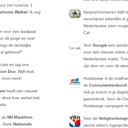
oor het nummer 1
ohnnie Walker
! Ik zeg
Nasynchroniseren blijft 
verschijnen tekenfilm &
Nederlandse stem mogen
an voor een laadpaal
Cat.
oor dit jonge en snel
angs de landelijke
Voor
Google
een aantal
m al gehoord?
voor een nieuwe online
Nederlandse markt. Trot
ials en tag-ons
zijn door en voor dit we
con Duo
. Blijft leuk
'n mooi merk!
Huisbaasje is de onafhan
de
Consumentenbond
dam
heeft een nieuwe
heb je inzicht in je dageli
r deze luxe winkel heb
gasverbruik. Voor de C
udio.
Huisbaasje campagne i
r de
NN Marathon
Voor de
Veiligheidsreg
n. Dank
Nationale
aantal video's ingesprok