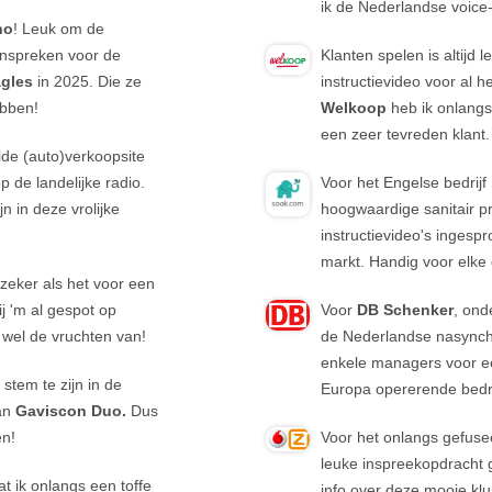
ik de Nederlandse voice
no
! Leuk om de
 inspreken voor de
Klanten spelen is altijd l
gles
in 2025. Die ze
instructievideo voor al 
ebben!
Welkoop
heb ik onlang
een zeer tevreden klant
lde (auto)verkoopsite
 de landelijke radio.
Voor het Engelse bedrijf
 in deze vrolijke
hoogwaardige sanitair p
instructievideo's inges
markt. Handig voor elke 
 zeker als het voor een
ij 'm al gespot op
Voor
DB Schenker
, ond
n wel de vruchten van!
de Nederlandse nasynch
enkele managers voor een
stem te zijn in de
Europa opererende bedr
van
Gaviscon Duo.
Dus
en!
Voor het onlangs gefus
leuke inspreekopdracht
t ik onlangs een toffe
info over deze mooie klu