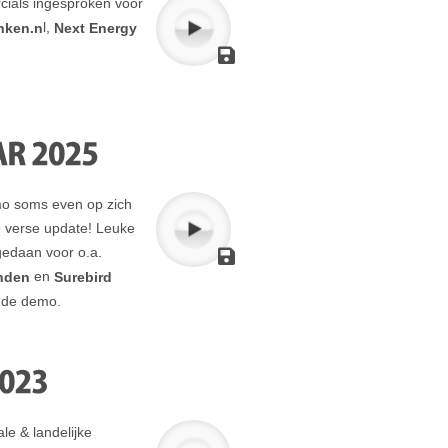
cials ingesproken voor
l,
nken.n
Next Energy
mo soms even op zich
n verse update! Leuke
gedaan voor o.a.
en
anden
Surebird
r de demo.
le & landelijke