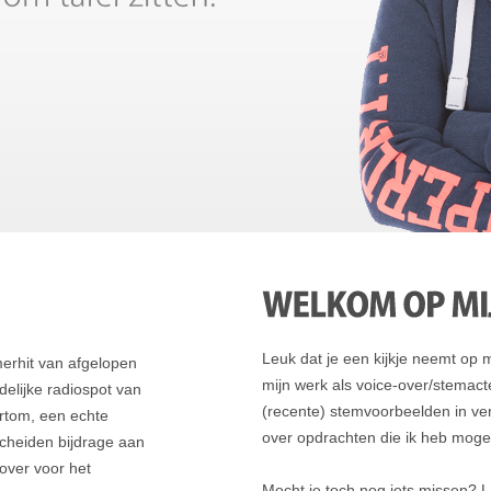
Leuk dat je een kijkje neemt op mi
erhit van afgelopen
mijn werk als voice-over/stemacte
delijke radiospot van
(recente) stemvoorbeelden in vers
rtom, een echte
over opdrachten die ik heb mog
cheiden bijdrage aan
over voor het
Mocht je toch nog iets missen? 