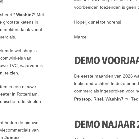
ng.
voorbeelden toezenden is geen 
asbeurt?
Washin7
! Met
 grootste ketens in
Hopelijk snel tot horens!
n melden dat ik vanaf
mercials.
Marcel
bekende webshop is
ecomwinkels van
euwe TVC, waarvoor ik
n, te zien.
De eerste maanden van 2026 war
leuke opdrachten! In deze period
stem in een nieuwe
commercials ingesproken voor h
eater
in Rotterdam.
,
,
en
Prostop
Ritel
Washin7
Tec
iconische rode stoelen
naf heden de nieuwe
leviecommercials van
van
Jumbo
.