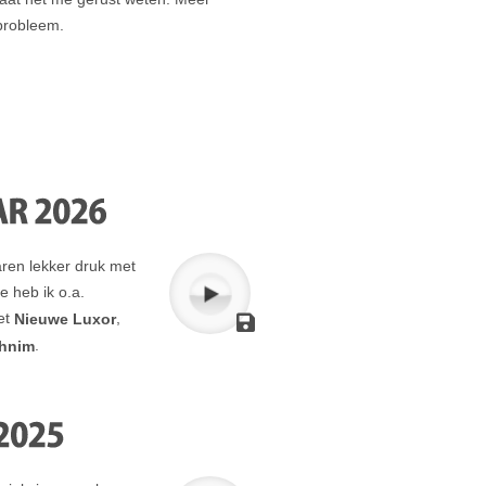
probleem.
en lekker druk met
e heb ik o.a.
et
,
Nieuwe Luxor
.
hnim