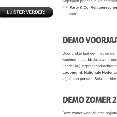
Afgelopen periode leuke commer
o.a.
,
Party & Co
Relatiegesche
LUISTER VERDER!
en meer!
Door drukte laat een nieuwe de
wachten, maar bij deze weer ee
(landelijke) inspreekopdrachten 
,
Looping.nl
Nationale Nederl
afgelopen periode. Beluister hie
Deze zomer weer diverse regiona